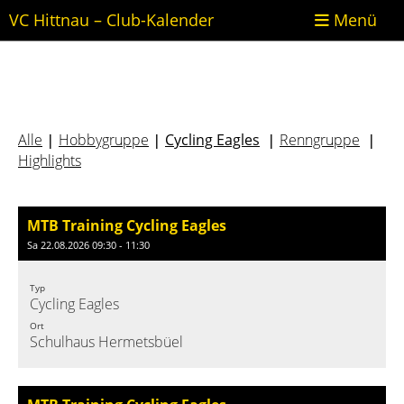
VC Hittnau – Club-Kalender
Menü
Alle
Hobbygruppe
Cycling Eagles
Renngruppe
|
|
|
|
Highlights
MTB Training Cycling Eagles
Sa 22.08.2026 09:30 - 11:30
Typ
Cycling Eagles
Ort
Schulhaus Hermetsbüel