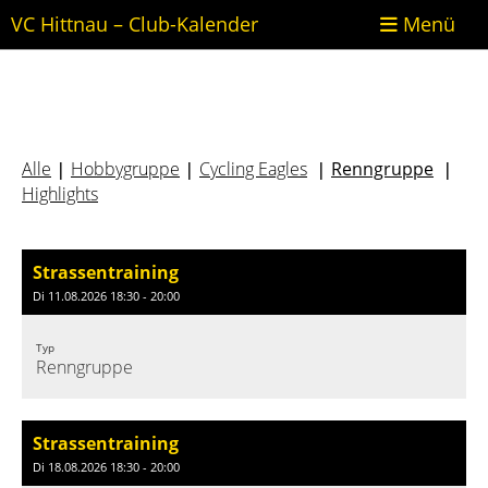
VC Hittnau – Club-Kalender
Menü
Alle
Hobbygruppe
Cycling Eagles
Renngruppe
|
|
|
|
Highlights
Strassentraining
Di 11.08.2026 18:30 - 20:00
Typ
Renngruppe
Strassentraining
Di 18.08.2026 18:30 - 20:00